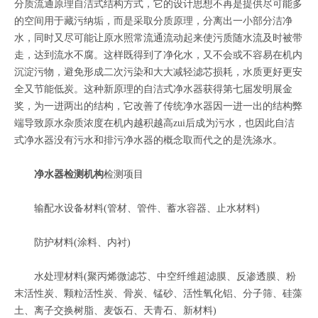
分质流通原理自洁式结构方式，它的设计思想不再是提供尽可能多
的空间用于藏污纳垢，而是采取分质原理，分离出一小部分洁净
水，同时又尽可能让原水照常流通流动起来使污质随水流及时被带
走，达到流水不腐。这样既得到了净化水，又不会或不容易在机内
沉淀污物，避免形成二次污染和大大减轻滤芯损耗，水质更好更安
全又节能低炭。这种新原理的自洁式净水器获得第七届发明展金
奖，为一进两出的结构，它改善了传统净水器因一进一出的结构弊
端导致原水杂质浓度在机内越积越高zui后成为污水，也因此自洁
式净水器没有污水和排污净水器的概念取而代之的是洗涤水。
净水器检测机构
检测项目
输配水设备材料(管材、管件、蓄水容器、止水材料)
防护材料(涂料、内衬)
水处理材料(聚丙烯微滤芯、中空纤维超滤膜、反渗透膜、粉
末活性炭、颗粒活性炭、骨炭、锰砂、活性氧化铝、分子筛、硅藻
土、离子交换树脂、麦饭石、天青石、新材料)