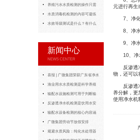
一是测水，二是查设备
养殖污水水质检测的操作只需
元进行再生
简单几步，轻松掌握
水质消毒机检测的内容可凝练
7、净化机
为三个层层递进的核心维度
水效等级测试是什么？有什么
8、净水机
作用
9、净水
新闻中心
10、净水
NEWS CENTER
反渗透净水
物，还可以
喜报 | 广微集团荣获广东省净水
设备协会“优秀会员企业”称号
渔业用水水质检测是科学养殖
反渗透净水
养分解，更
中的重要工具
输配水设施检测可用于判断输
使用净水机
水设施能否安全、稳定地完成供水
反渗透净水机检测是饮用水安
任务
全体系中的重要一环
输配水设备检测的核心内容涵
盖了多个方面
广微集团劳动节放假安排
规避水质风险：纯化水处理器