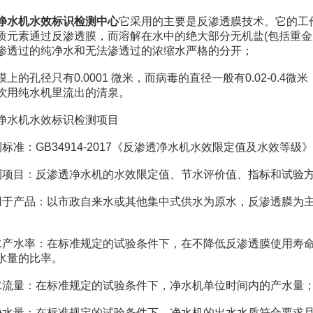
净水机水效标识检测中心
它采用的主要是反渗透膜技术。它的工
质元素通过反渗透膜，而溶解在水中的绝大部分无机盐(包括重金
渗透过的纯净水和无法渗透过的浓缩水严格的分开；
孔径只有0.0001 微米，而病毒的直径一般有0.02-0.4微
饮用纯水机里流出的清泉。
水机水效标识检测项目
准：GB34914-2017《反渗透净水机水效限定值及水效等级》
目：反渗透净水机的水效限定值、节水评价值、指标和试验
产品：以市政自来水或其他集中式供水为原水，反渗透膜为主
。
水率：在标准规定的试验条件下，在不降低反渗透膜使用寿命
水量的比率。
量：在标准规定的试验条件下，净水机单位时间内的产水量
量：在标准规定的试验条件下，净水机的出水水质符合要求且