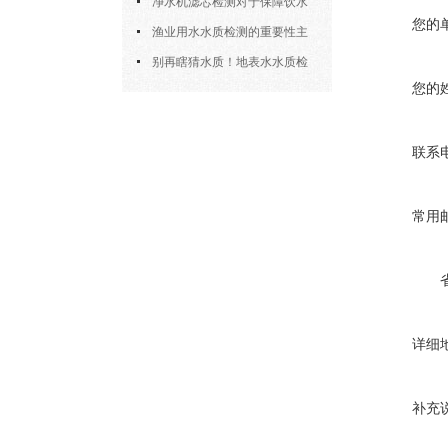
检测的核心环节与细节把控
净水机滤芯检测对于保障饮水
您的
安全具有重要意义
渔业用水水质检测的重要性主
要体现在以下四大方面
别再瞎猜水质！地表水水质检
您的
测“原理+操作”全拆解，小白也能
上手
联系
常用
详细
补充