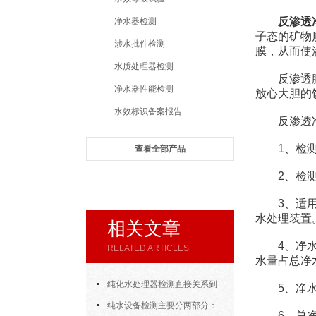
反渗透
净水器检测
子态的矿物
涉水批件检测
膜，从而使
水质处理器检测
反渗透膜上的
净水器性能检测
放心大胆的
水效标识备案报告
反渗透净
1、检测标
查看全部产品
2、检测项
3、适用于
水处理装置
相关文章
4、净水产
RELATED ARTICLES
水量占总净
纯化水处理器检测直接关系到
5、净水流
我们每一次实验结果的可信度
纯水设备检测主要分两部分：
6、总净水